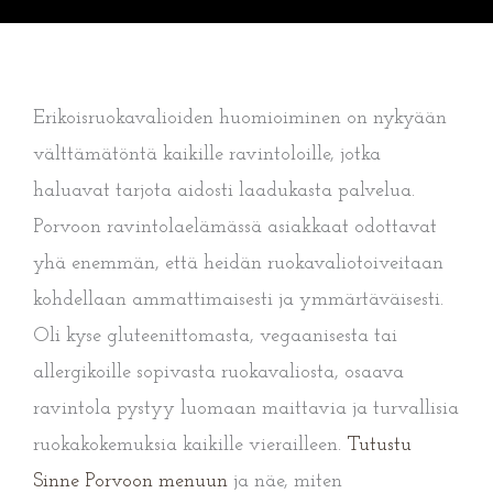
Erikoisruokavalioiden huomioiminen on nykyään
välttämätöntä kaikille ravintoloille, jotka
haluavat tarjota aidosti laadukasta palvelua.
Porvoon ravintolaelämässä asiakkaat odottavat
yhä enemmän, että heidän ruokavaliotoiveitaan
kohdellaan ammattimaisesti ja ymmärtäväisesti.
Oli kyse gluteenittomasta, vegaanisesta tai
allergikoille sopivasta ruokavaliosta, osaava
ravintola pystyy luomaan maittavia ja turvallisia
ruokakokemuksia kaikille vierailleen.
Tutustu
Sinne Porvoon menuun
ja näe, miten