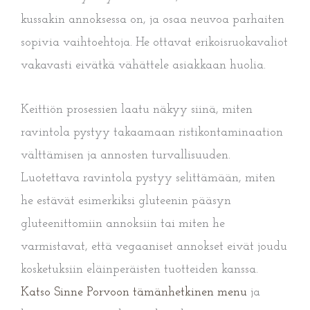
kussakin annoksessa on, ja osaa neuvoa parhaiten
sopivia vaihtoehtoja. He ottavat erikoisruokavaliot
vakavasti eivätkä vähättele asiakkaan huolia.
Keittiön prosessien laatu näkyy siinä, miten
ravintola pystyy takaamaan ristikontaminaation
välttämisen ja annosten turvallisuuden.
Luotettava ravintola pystyy selittämään, miten
he estävät esimerkiksi gluteenin pääsyn
gluteenittomiin annoksiin tai miten he
varmistavat, että vegaaniset annokset eivät joudu
kosketuksiin eläinperäisten tuotteiden kanssa.
Katso Sinne Porvoon tämänhetkinen menu
ja