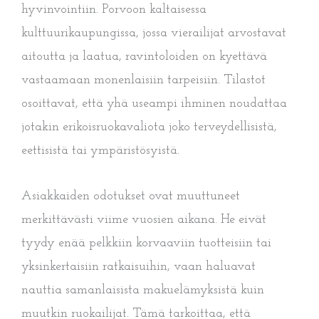
hyvinvointiin. Porvoon kaltaisessa
kulttuurikaupungissa, jossa vierailijat arvostavat
aitoutta ja laatua, ravintoloiden on kyettävä
vastaamaan monenlaisiin tarpeisiin. Tilastot
osoittavat, että yhä useampi ihminen noudattaa
jotakin erikoisruokavaliota joko terveydellisistä,
eettisistä tai ympäristösyistä.
Asiakkaiden odotukset ovat muuttuneet
merkittävästi viime vuosien aikana. He eivät
tyydy enää pelkkiin korvaaviin tuotteisiin tai
yksinkertaisiin ratkaisuihin, vaan haluavat
nauttia samanlaisista makuelämyksistä kuin
muutkin ruokailijat. Tämä tarkoittaa, että