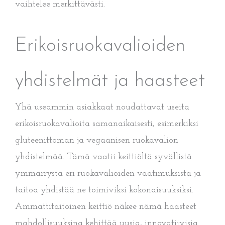
vaihtelee merkittävästi.
Erikoisruokavalioiden
yhdistelmät ja haasteet
Yhä useammin asiakkaat noudattavat useita
erikoisruokavalioita samanaikaisesti, esimerkiksi
gluteenittoman ja vegaanisen ruokavalion
yhdistelmää. Tämä vaatii keittiöltä syvällistä
ymmärrystä eri ruokavalioiden vaatimuksista ja
taitoa yhdistää ne toimiviksi kokonaisuuksiksi.
Ammattitaitoinen keittiö näkee nämä haasteet
mahdollisuuksina kehittää uusia, innovatiivisia