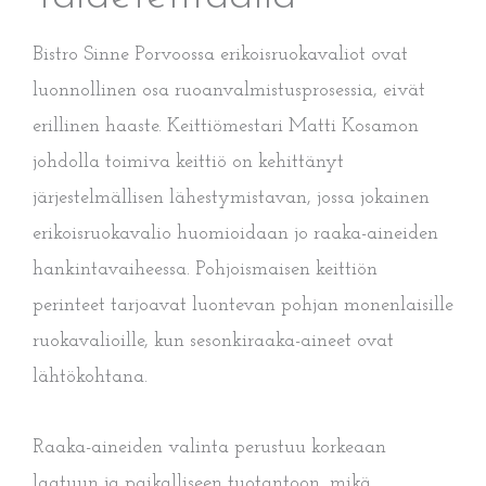
Bistro Sinne Porvoossa erikoisruokavaliot ovat
luonnollinen osa ruoanvalmistusprosessia, eivät
erillinen haaste. Keittiömestari Matti Kosamon
johdolla toimiva keittiö on kehittänyt
järjestelmällisen lähestymistavan, jossa jokainen
erikoisruokavalio huomioidaan jo raaka-aineiden
hankintavaiheessa. Pohjoismaisen keittiön
perinteet tarjoavat luontevan pohjan monenlaisille
ruokavalioille, kun sesonkiraaka-aineet ovat
lähtökohtana.
Raaka-aineiden valinta perustuu korkeaan
laatuun ja paikalliseen tuotantoon, mikä