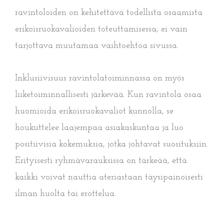
ravintoloiden on kehitettävä todellista osaamista
erikoisruokavalioiden toteuttamisessa, ei vain
tarjottava muutamaa vaihtoehtoa sivussa.
Inklusiivisuus ravintolatoiminnassa on myös
liiketoiminnallisesti järkevää. Kun ravintola osaa
huomioida erikoisruokavaliot kunnolla, se
houkuttelee laajempaa asiakaskuntaa ja luo
positiivisia kokemuksia, jotka johtavat suosituksiin.
Erityisesti ryhmävarauksissa on tärkeää, että
kaikki voivat nauttia ateriastaan täysipainoisesti
ilman huolta tai erottelua.