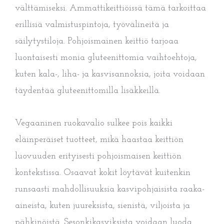
välttämiseksi. Ammattikeittiöissä tämä tarkoittaa
erillisiä valmistuspintoja, työvälineitä ja
säilytystiloja. Pohjoismainen keittiö tarjoaa
luontaisesti monia gluteenittomia vaihtoehtoja,
kuten kala-, liha- ja kasvisannoksia, joita voidaan
täydentää gluteenittomilla lisäkkeillä.
Vegaaninen ruokavalio sulkee pois kaikki
eläinperäiset tuotteet, mikä haastaa keittiön
luovuuden erityisesti pohjoismaisen keittiön
kontekstissa. Osaavat kokit löytävät kuitenkin
runsaasti mahdollisuuksia kasvipohjaisista raaka-
aineista, kuten juureksista, sienistä, viljoista ja
pähkinöistä. Sesonkikasviksista voidaan luoda