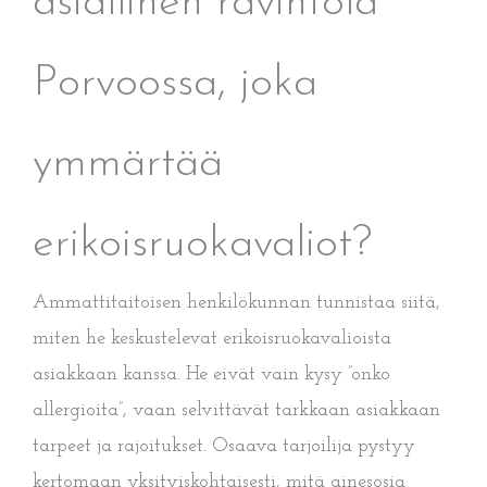
asiallinen ravintola
Porvoossa, joka
ymmärtää
erikoisruokavaliot?
Ammattitaitoisen henkilökunnan tunnistaa siitä,
miten he keskustelevat erikoisruokavalioista
asiakkaan kanssa. He eivät vain kysy ”onko
allergioita”, vaan selvittävät tarkkaan asiakkaan
tarpeet ja rajoitukset. Osaava tarjoilija pystyy
kertomaan yksityiskohtaisesti, mitä ainesosia