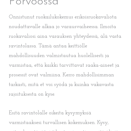
Porvoossa
Onnistunut ruokailukokemus erikoisruokavaliota
noudattavalle alkaa jo varausvaiheessa. Ilmoita
ruokavaliosi aina varauksen yhteydessä, älä vasta
ravintolassa. Tämä antaa keittiölle
mahdollisuuden valmistautua huolellisesti ja
varmistaa, että kaikki tarvittavat raaka-aineet ja
prosessit ovat valmiina. Kerro mahdollisimman
tarkasti, mitä et voi syödä ja kuinka vakavasta
rajoituksesta on kyse.
Esitä ravintolalle oikeita kysymyksiä
varmistaaksesi turvallisen kokemuksen. Kysy,