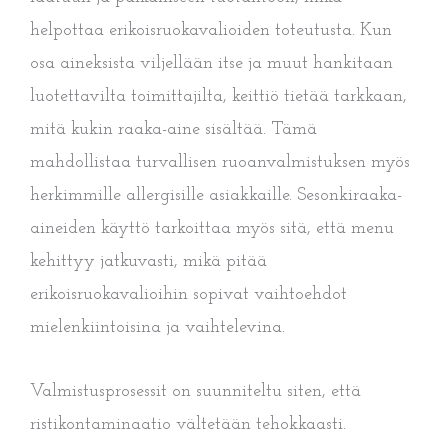
helpottaa erikoisruokavalioiden toteutusta. Kun
osa aineksista viljellään itse ja muut hankitaan
luotettavilta toimittajilta, keittiö tietää tarkkaan,
mitä kukin raaka-aine sisältää. Tämä
mahdollistaa turvallisen ruoanvalmistuksen myös
herkimmille allergisille asiakkaille. Sesonkiraaka-
aineiden käyttö tarkoittaa myös sitä, että menu
kehittyy jatkuvasti, mikä pitää
erikoisruokavalioihin sopivat vaihtoehdot
mielenkiintoisina ja vaihtelevina.
Valmistusprosessit on suunniteltu siten, että
ristikontaminaatio vältetään tehokkaasti.