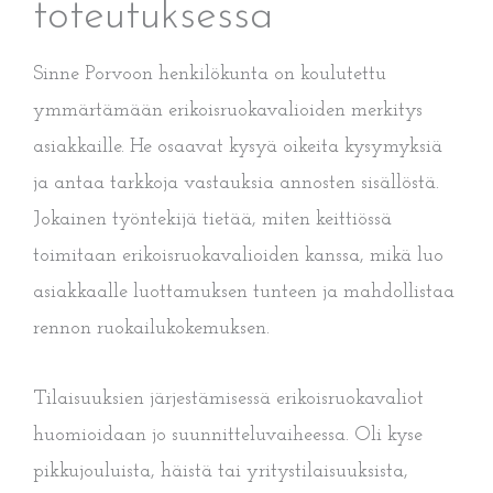
toteutuksessa
Sinne Porvoon henkilökunta on koulutettu
ymmärtämään erikoisruokavalioiden merkitys
asiakkaille. He osaavat kysyä oikeita kysymyksiä
ja antaa tarkkoja vastauksia annosten sisällöstä.
Jokainen työntekijä tietää, miten keittiössä
toimitaan erikoisruokavalioiden kanssa, mikä luo
asiakkaalle luottamuksen tunteen ja mahdollistaa
rennon ruokailukokemuksen.
Tilaisuuksien järjestämisessä erikoisruokavaliot
huomioidaan jo suunnitteluvaiheessa. Oli kyse
pikkujouluista, häistä tai yritystilaisuuksista,