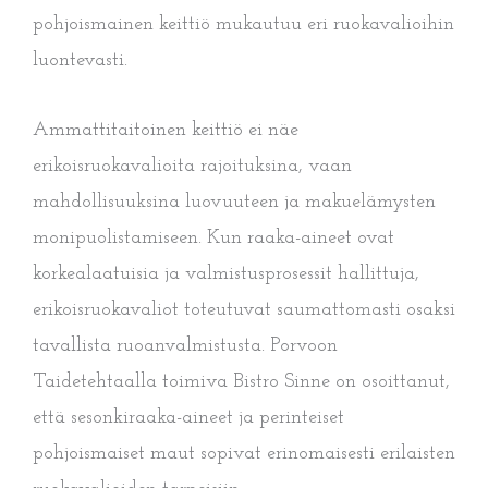
pohjoismainen keittiö mukautuu eri ruokavalioihin
luontevasti.
Ammattitaitoinen keittiö ei näe
erikoisruokavalioita rajoituksina, vaan
mahdollisuuksina luovuuteen ja makuelämysten
monipuolistamiseen. Kun raaka-aineet ovat
korkealaatuisia ja valmistusprosessit hallittuja,
erikoisruokavaliot toteutuvat saumattomasti osaksi
tavallista ruoanvalmistusta. Porvoon
Taidetehtaalla toimiva Bistro Sinne on osoittanut,
että sesonkiraaka-aineet ja perinteiset
pohjoismaiset maut sopivat erinomaisesti erilaisten