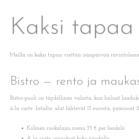
Kaksi tapaa j
Meillä on kaksi tapaa viettää isänpäivää ravintolassa 
Bistro — rento ja mauka
Bistro-puoli on täydellinen valinta, kun haluat laadu
à la carte -listalta: alut lähtevät 13 eurosta, pääruoat 
Kolmen ruokalajin menu 35 € per henkilö
À la carte -annokset koko pöydälle