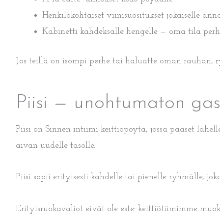
Henkilökohtaiset viinisuositukset jokaiselle anno
Kabinetti kahdeksalle hengelle — oma tila perh
Jos teillä on isompi perhe tai haluatte oman rauhan,
r
Piisi — unohtumaton ga
Piisi on Sinnen intiimi keittiöpöytä, jossa pääset l
aivan uudelle tasolle.
Piisi sopii erityisesti kahdelle tai pienelle ryhmälle,
Erityisruokavaliot eivät ole este: keittiötiimimme muo