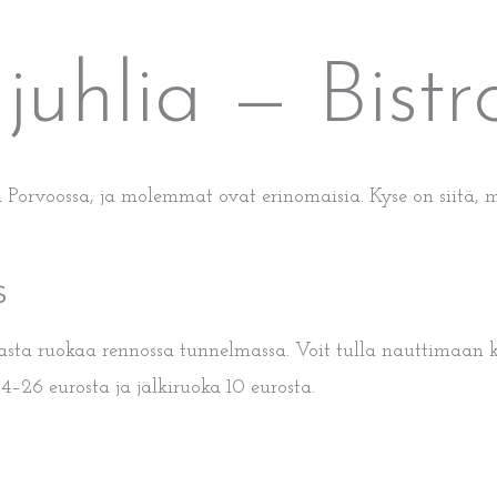
uhlia — Bistro 
Porvoossa, ja molemmat ovat erinomaisia. Kyse on siitä, mi
s
kasta ruokaa rennossa tunnelmassa. Voit tulla nauttimaan 
24–26 eurosta ja jälkiruoka 10 eurosta.