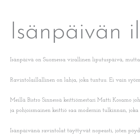
Isänpäivän il
Isänpäivä on Suomessa virallinen liputuspäivä, mutta pe
Ravintolaillallinen on lahja, joka tuntuu. Ei vain syöm
Meillä Bistro Sinnessä keittiömestari Matti Kosamo joh
ja pohjoismainen keittiö saa modernin tulkinnan, joka 
Isänpäivänä ravintolat täyttyvät nopeasti, joten pöy