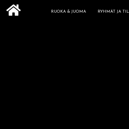
Siirry
RUOKA & JUOMA
RYHMÄT JA TI
sisältöön