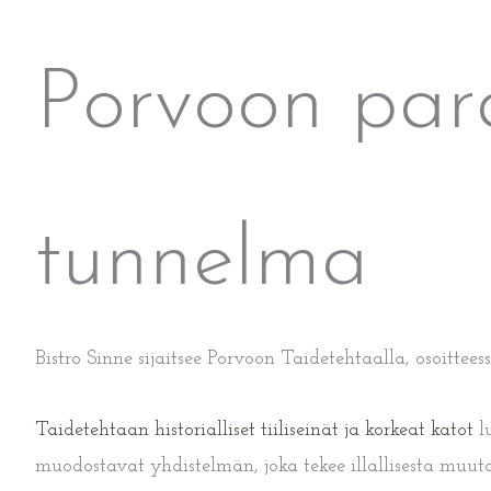
Porvoon paras
tunnelma
Bistro Sinne sijaitsee Porvoon Taidetehtaalla, osoittee
Taidetehtaan historialliset tiiliseinät ja korkeat katot
lu
muodostavat yhdistelmän, joka tekee illallisesta muut