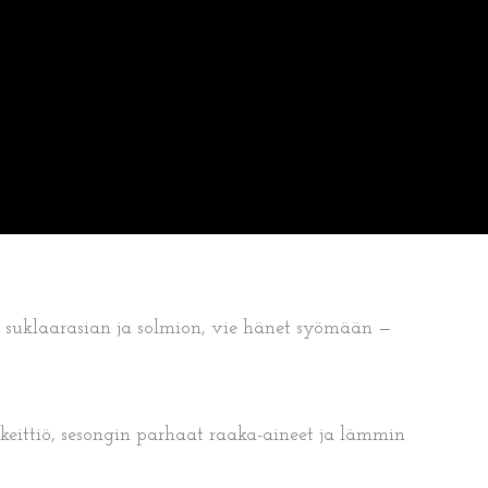
in suklaarasian ja solmion, vie hänet syömään —
 keittiö, sesongin parhaat raaka-aineet ja lämmin