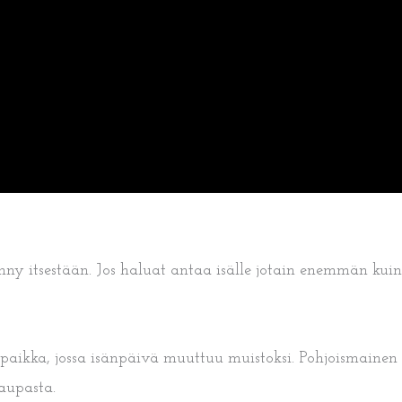
synny itsestään. Jos haluat antaa isälle jotain enemmän ku
n paikka, jossa isänpäivä muuttuu muistoksi. Pohjoismainen
kaupasta.