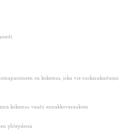
sesti.
juomapareineen on kokemus, joka vie ruokarakastajan
a. Tämä kokemus vaatii ennakkovarauksen.
sen yhteydessä.