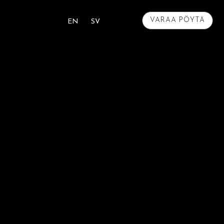
VARAA PÖYTÄ
EN
SV