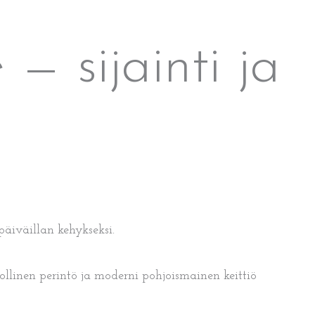
— sijainti ja
päiväillan kehykseksi.
ollinen perintö ja moderni pohjoismainen keittiö