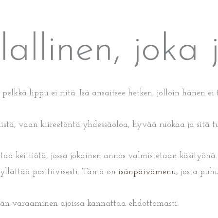
lallinen, joka
lkkä lippu ei riitä. Isä ansaitsee hetken, jolloin hänen ei 
istä, vaan kiireetöntä yhdessäoloa, hyvää ruokaa ja sitä tu
taa keittiötä, jossa jokainen annos valmistetaan käsityönä
yllättää positiivisesti. Tämä on
isänpäivämenu
, josta puh
dän varaaminen ajoissa kannattaa ehdottomasti.