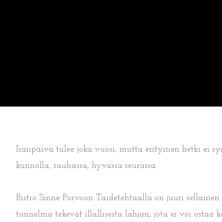
Isänpäivä tulee joka vuosi, mutta erityinen hetki ei 
kunnolla, rauhassa, hyvässä seurassa.
Bistro Sinne Porvoon Taidetehtaalla on juuri sellaine
tunnelma tekevät illallisesta lahjan, jota ei voi ostaa 