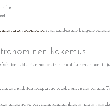
kselle
eelle
yhmävaraus kabinetissa
sopii kahdeksalle hengelle erinomai
stronominen kokemus
ähelle kokkien työtä. Kymmenosainen maistelumenu sesongin 
 joka haluaa juhlistaa isänpäivää todella erityisellä tavall
kkaa annoksia eri tarpeisiin, kunhan ilmoitat niistä varauk