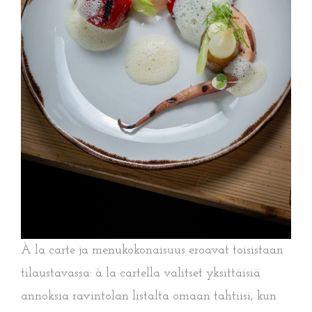
À la carte ja menukokonaisuus eroavat toisistaan
tilaustavassa: à la cartella valitset yksittäisiä
annoksia ravintolan listalta omaan tahtiisi, kun