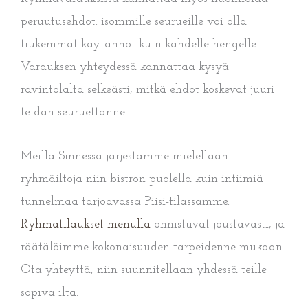
peruutusehdot: isommille seurueille voi olla
tiukemmat käytännöt kuin kahdelle hengelle.
Varauksen yhteydessä kannattaa kysyä
ravintolalta selkeästi, mitkä ehdot koskevat juuri
teidän seuruettanne.
Meillä Sinnessä järjestämme mielellään
ryhmäiltoja niin bistron puolella kuin intiimiä
tunnelmaa tarjoavassa Piisi-tilassamme.
Ryhmätilaukset menulla
onnistuvat joustavasti, ja
räätälöimme kokonaisuuden tarpeidenne mukaan.
Ota yhteyttä, niin suunnitellaan yhdessä teille
sopiva ilta.