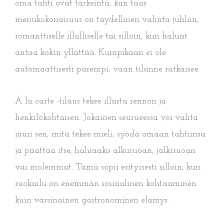
oma tahti ovat tärkeintä, kun taas
menukokonaisuus on täydellinen valinta juhliin,
romanttiselle illalliselle tai silloin, kun haluat
antaa kokin yllättää. Kumpikaan ei ole
automaattisesti parempi, vaan tilanne ratkaisee.
À la carte -tilaus tekee illasta rennon ja
henkilökohtaisen. Jokainen seurueessa voi valita
juuri sen, mitä tekee mieli, syödä omaan tahtiinsa
ja päättää itse, haluaako alkuruoan, jälkiruoan
vai molemmat. Tämä sopii erityisesti silloin, kun
ruokailu on enemmän sosiaalinen kohtaaminen
kuin varsinainen gastronominen elämys.