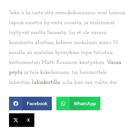
Sekä à la carte että menukokonaisuus ovat hienoja
tapoja nauttia hyvästä ruoasta, ja molemmat
löytyvät meiltä Sinnestä. Jos et ole varma,
kummasta aloittaa, kolmen ruokalajin menu 35
eurolla on matalan kynnyksen tapa tutustua
keittiömestari Matti Kosamon käsityöhön.
Varaa
pöytä
ja tule kokeilemaan, tai hemmottele
läheistäsi
lahjakortilla
, jolla hän saa valita itse.
Facebook
WhatsApp
X