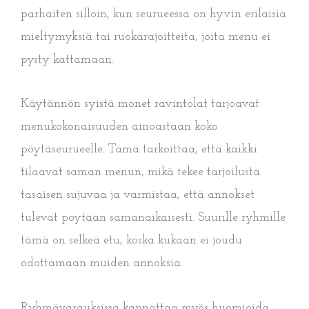
parhaiten silloin, kun seurueessa on hyvin erilaisia
mieltymyksiä tai ruokarajoitteita, joita menu ei
pysty kattamaan.
Käytännön syistä monet ravintolat tarjoavat
menukokonaisuuden ainoastaan koko
pöytäseurueelle. Tämä tarkoittaa, että kaikki
tilaavat saman menun, mikä tekee tarjoilusta
tasaisen sujuvaa ja varmistaa, että annokset
tulevat pöytään samanaikaisesti. Suurille ryhmille
tämä on selkeä etu, koska kukaan ei joudu
odottamaan muiden annoksia.
Ryhmävarauksissa kannattaa myös huomioida