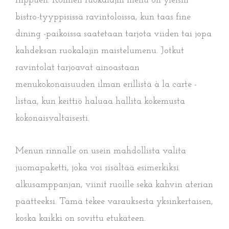
riippuen. Kolmen ruokalajin menu on yleisin
bistro-tyyppisissä ravintoloissa, kun taas fine
dining -paikoissa saatetaan tarjota viiden tai jopa
kahdeksan ruokalajin maistelumenu. Jotkut
ravintolat tarjoavat ainoastaan
menukokonaisuuden ilman erillistä à la carte -
listaa, kun keittiö haluaa hallita kokemusta
kokonaisvaltaisesti.
Menun rinnalle on usein mahdollista valita
juomapaketti, joka voi sisältää esimerkiksi
alkusamppanjan, viinit ruoille sekä kahvin aterian
päätteeksi. Tämä tekee varauksesta yksinkertaisen,
koska kaikki on sovittu etukäteen.