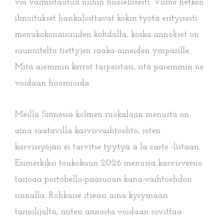
voi valmistautua niihin huolellisesti. Viime hetken
ilmoitukset hankaloittavat kokin työtä erityisesti
menukokonaisuuden kohdalla, koska annokset on
suunniteltu tiettyjen raaka-aineiden ympärille.
Mitä aiemmin kerrot tarpeistasi, sitä paremmin ne
voidaan huomioida.
Meillä Sinnessä kolmen ruokalajin menusta on
aina saatavilla kasvisvaihtoehto, joten
kasvissyöjän ei tarvitse tyytyä à la carte -listaan.
Esimerkiksi toukokuun 2026 menussa kasvisversio
tarjoaa portobello-pääruoan kana-vaihtoehdon
rinnalla. Rohkaise itseäsi aina kysymään
tarjoilijalta, miten annosta voidaan sovittaa