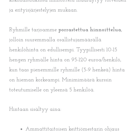
kokonaisuuksissa hinnoittelu määräytyy toiveiden
ja erityisjärjestelyjen mukaan.
Ryhmille tarjoamme
porrastettua hinnoittelua
,
jolloin suuremmalla osallistujamäärällä
henkilöhinta on edullisempi. Tyypillisesti 10-15
hengen ryhmälle hinta on 95-120 euroa/henkilö,
kun taas pienemmille ryhmille (5-9 henkeä) hinta
on hieman korkeampi. Minimimäärä kurssin
toteutumiselle on yleensä 5 henkilöä.
Hintaan sisältyy aina:
Ammattitaitoisen keittiömestarin ohjaus