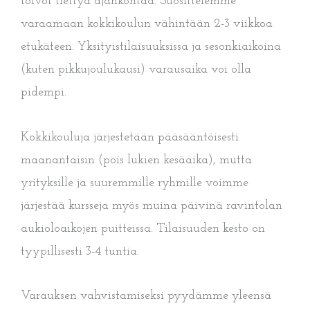
toivot tiettyä ajankohtaa. Suosittelemme
varaamaan kokkikoulun vähintään 2-3 viikkoa
etukäteen. Yksityistilaisuuksissa ja sesonkiaikoina
(kuten pikkujoulukausi) varausaika voi olla
pidempi.
Kokkikouluja järjestetään pääsääntöisesti
maanantaisin (pois lukien kesäaika), mutta
yrityksille ja suuremmille ryhmille voimme
järjestää kursseja myös muina päivinä ravintolan
aukioloaikojen puitteissa. Tilaisuuden kesto on
tyypillisesti 3-4 tuntia.
Varauksen vahvistamiseksi pyydämme yleensä