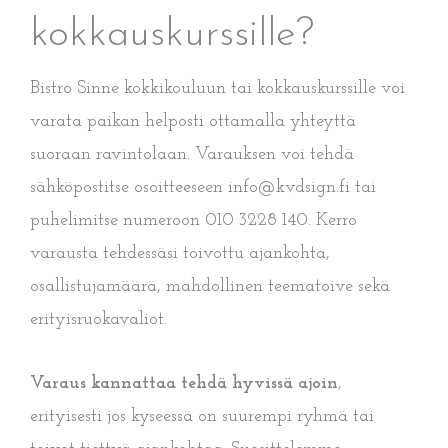
kokkauskurssille?
Bistro Sinne kokkikouluun tai kokkauskurssille voi
varata paikan helposti ottamalla yhteyttä
suoraan ravintolaan. Varauksen voi tehdä
sähköpostitse osoitteeseen info@kvdsign.fi tai
puhelimitse numeroon 010 3228 140. Kerro
varausta tehdessäsi toivottu ajankohta,
osallistujamäärä, mahdollinen teematoive sekä
erityisruokavaliot.
Varaus kannattaa tehdä hyvissä ajoin
,
erityisesti jos kyseessä on suurempi ryhmä tai