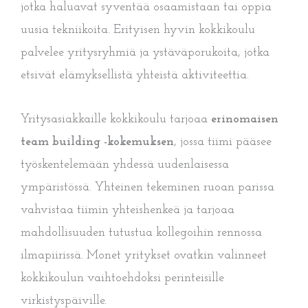
jotka haluavat syventää osaamistaan tai oppia
uusia tekniikoita. Erityisen hyvin kokkikoulu
palvelee yritysryhmiä ja ystäväporukoita, jotka
etsivät elämyksellistä yhteistä aktiviteettia.
Yritysasiakkaille kokkikoulu tarjoaa
erinomaisen
team building -kokemuksen
, jossa tiimi pääsee
työskentelemään yhdessä uudenlaisessa
ympäristössä. Yhteinen tekeminen ruoan parissa
vahvistaa tiimin yhteishenkeä ja tarjoaa
mahdollisuuden tutustua kollegoihin rennossa
ilmapiirissä. Monet yritykset ovatkin valinneet
kokkikoulun vaihtoehdoksi perinteisille
virkistyspäiville.