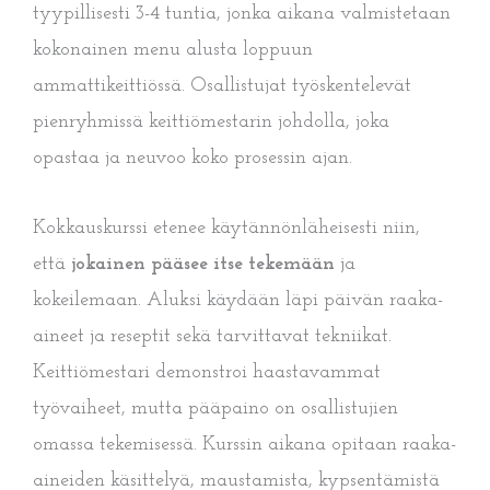
tyypillisesti 3-4 tuntia, jonka aikana valmistetaan
kokonainen menu alusta loppuun
ammattikeittiössä. Osallistujat työskentelevät
pienryhmissä keittiömestarin johdolla, joka
opastaa ja neuvoo koko prosessin ajan.
Kokkauskurssi etenee käytännönläheisesti niin,
että
jokainen pääsee itse tekemään
ja
kokeilemaan. Aluksi käydään läpi päivän raaka-
aineet ja reseptit sekä tarvittavat tekniikat.
Keittiömestari demonstroi haastavammat
työvaiheet, mutta pääpaino on osallistujien
omassa tekemisessä. Kurssin aikana opitaan raaka-
aineiden käsittelyä, maustamista, kypsentämistä