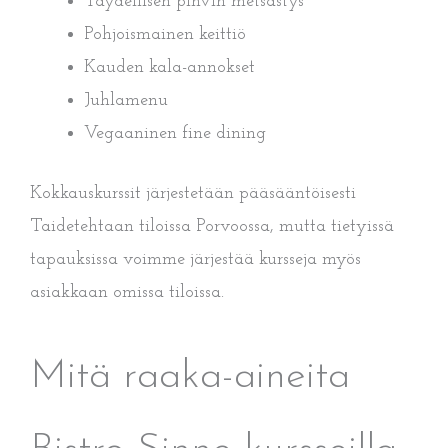
Täydellisen pihvin metsästys
Pohjoismainen keittiö
Kauden kala-annokset
Juhlamenu
Vegaaninen fine dining
Kokkauskurssit järjestetään pääsääntöisesti
Taidetehtaan tiloissa Porvoossa, mutta tietyissä
tapauksissa voimme järjestää kursseja myös
asiakkaan omissa tiloissa.
Mitä raaka-aineita