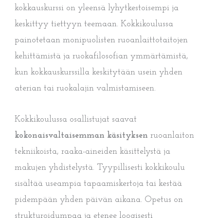
kokkauskurssi on yleensä lyhytkestoisempi ja
keskittyy tiettyyn teemaan. Kokkikoulussa
painotetaan monipuolisten ruoanlaittotaitojen
kehittämistä ja ruokafilosofian ymmärtämistä,
kun kokkauskurssilla keskitytään usein yhden
aterian tai ruokalajin valmistamiseen.
Kokkikoulussa osallistujat saavat
kokonaisvaltaisemman käsityksen
ruoanlaiton
tekniikoista, raaka-aineiden käsittelystä ja
makujen yhdistelystä. Tyypillisesti kokkikoulu
sisältää useampia tapaamiskertoja tai kestää
pidempään yhden päivän aikana. Opetus on
strukturoidumpaa ja etenee loogisesti