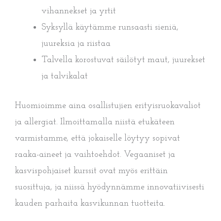
vihannekset ja yrtit
Syksyllä käytämme runsaasti sieniä,
juureksia ja riistaa
Talvella korostuvat säilötyt maut, juurekset
ja talvikalat
Huomioimme aina osallistujien erityisruokavaliot
ja allergiat. Ilmoittamalla niistä etukäteen
varmistamme, että jokaiselle löytyy sopivat
raaka-aineet ja vaihtoehdot. Vegaaniset ja
kasvispohjaiset kurssit ovat myös erittäin
suosittuja, ja niissä hyödynnämme innovatiivisesti
kauden parhaita kasvikunnan tuotteita.