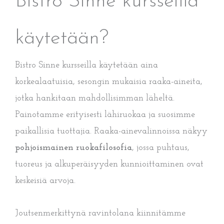
Bistro Sinne kursseilla
käytetään?
Bistro Sinne kursseilla käytetään aina
korkealaatuisia, sesongin mukaisia raaka-aineita,
jotka hankitaan mahdollisimman läheltä.
Painotamme erityisesti lähiruokaa ja suosimme
paikallisia tuottajia. Raaka-ainevalinnoissa näkyy
pohjoismainen ruokafilosofia
, jossa puhtaus,
tuoreus ja alkuperäisyyden kunnioittaminen ovat
keskeisiä arvoja.
Joutsenmerkittynä ravintolana kiinnitämme