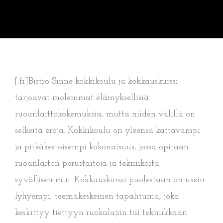
[:fi]Bistro Sinne kokkikoulu ja kokkauskurssi
tarjoavat molemmat elämyksellisiä
ruoanlaittokokemuksia, mutta niiden välillä on
selkeitä eroja. Kokkikoulu on yleensä kattavampi
ja pitkäkestoisempi kokonaisuus, jossa opitaan
ruoanlaiton perustaitoja ja tekniikoita
syvällisemmin. Kokkauskurssi puolestaan on usein
lyhyempi, teemakeskeinen tapahtuma, joka
keskittyy tiettyyn ruokalajiin tai tekniikkaan.