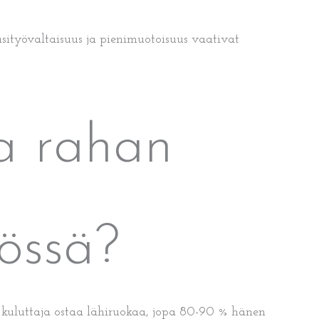
käsityövaltaisuus ja pienimuotoisuus vaativat
aa rahan
sössä?
 kuluttaja ostaa lähiruokaa, jopa 80-90 % hänen