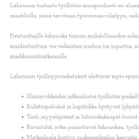
Lähiruoan tuotanto työllistää monipuolisesti eri alojen
maatiloilla, joissa tarvitaan työvoimaa viljelyyn, sad
Pientuottajille lähiruoka tarjoaa mahdollisuuden erik
maidontuottaja voi valmistaa juustoja tai jogurttia, jo
markkinointiratkaisuille.
Lähiruoan työllisyysvaikutukset ulottuvat myös epäsuor
Elintarvikkeiden jatkojalostus työllistää paikall
Kuljetuspalvelut ja logistiikka hyötyvät lyhyist
Torit, myyntipisteet ja lähiruokakaupat luovat
Ravintolat, jotka painottavat lähiruokaa, työllis
Matkailuala hyötyy ruokamatkailun kasvusta ja 