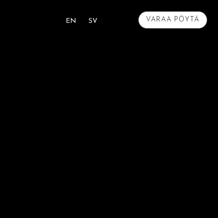
VARAA PÖYTÄ
EN
SV