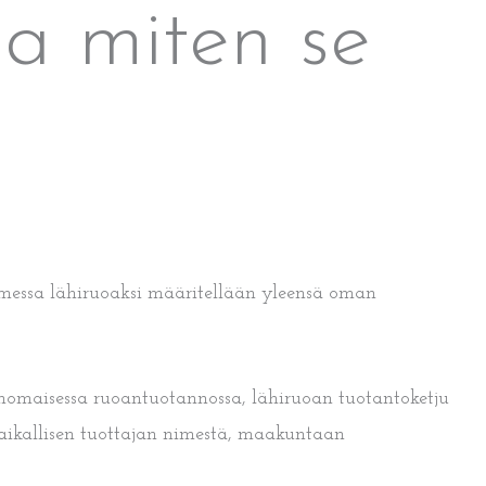
ja miten se
uomessa lähiruoaksi määritellään yleensä oman
avanomaisessa ruoantuotannossa, lähiruoan tuotantoketju
paikallisen tuottajan nimestä, maakuntaan