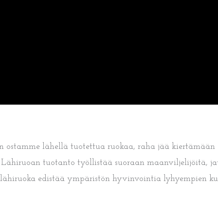
un ostamme lähellä tuotettua ruokaa, raha jää kiertämään
Lähiruoan tuotanto työllistää suoraan maanviljelijöitä, jat
i lähiruoka edistää ympäristön hyvinvointia lyhyempien kul