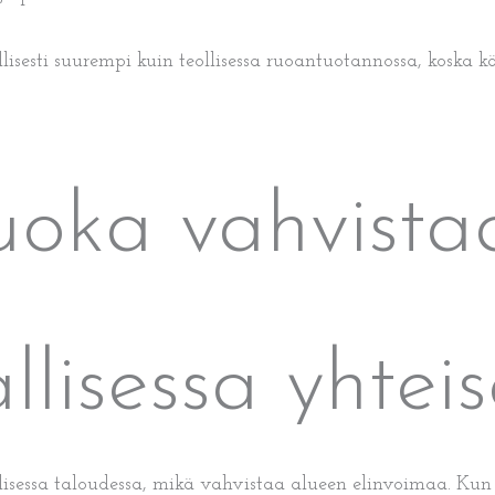
llisesti suurempi kuin teollisessa ruoantuotannossa, koska 
uoka vahvist
llisessa yhtei
isessa taloudessa, mikä vahvistaa alueen elinvoimaa. Kun