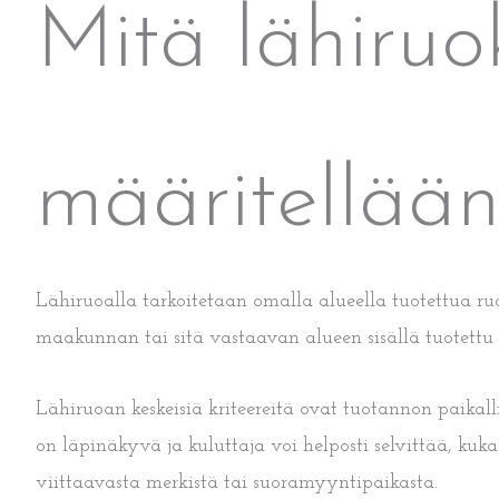
Mitä lähiruo
määritellää
Lähiruoalla tarkoitetaan omalla alueella tuotettua ru
maakunnan tai sitä vastaavan alueen sisällä tuotettu r
Lähiruoan keskeisiä kriteereitä ovat tuotannon paikall
on läpinäkyvä ja kuluttaja voi helposti selvittää, ku
viittaavasta merkistä tai suoramyyntipaikasta.