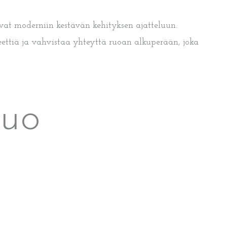
tavat moderniin kestävän kehityksen ajatteluun.
eettiä ja vahvistaa yhteyttä ruoan alkuperään, joka
luo