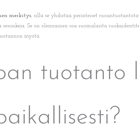
nen merkitys
, sillä se yhdistää perinteiset ruoantuotanto
ja sesonkeja. Se on olennainen osa suomalaista ruokaidentit
ntuotannon myötä.
oan tuotanto 
aikallisesti?