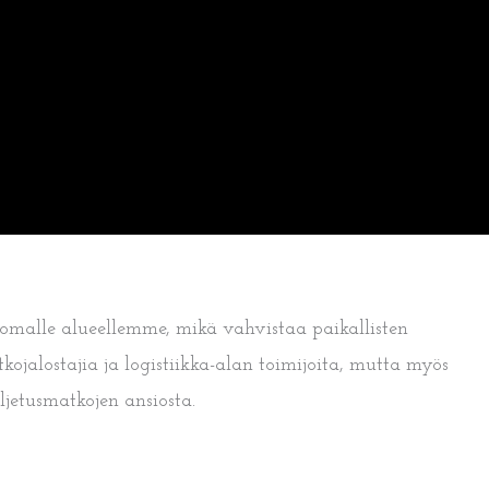
 omalle alueellemme, mikä vahvistaa paikallisten
kojalostajia ja logistiikka-alan toimijoita, mutta myös
jetusmatkojen ansiosta.