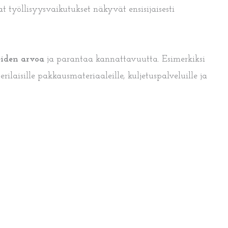
t työllisyysvaikutukset näkyvät ensisijaisesti
eiden arvoa
ja parantaa kannattavuutta. Esimerkiksi
ilaisille pakkausmateriaaleille, kuljetuspalveluille ja