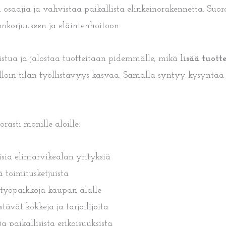
 osaajia ja vahvistaa paikallista elinkeinorakennetta. Suora
onkorjuuseen ja eläintenhoitoon.
oistua ja jalostaa tuotteitaan pidemmälle, mikä
lisää tuott
lloin tilan työllistävyys kasvaa. Samalla syntyy kysyntää er
asti monille aloille:
isia elintarvikealan yrityksiä
ä toimitusketjuista
 työpaikkoja kaupan alalle
tävät kokkeja ja tarjoilijoita
paikallisista erikoisuuksista