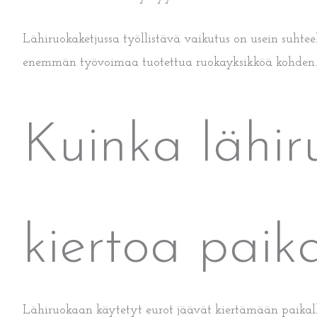
Lähiruokaketjussa työllistävä vaikutus on usein suhtee
enemmän työvoimaa tuotettua ruokayksikköä kohden.
Kuinka lähir
kiertoa paika
Lähiruokaan käytetyt eurot jäävät kiertämään paikall