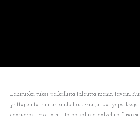
Lähiruoka tukee paikallista taloutta monin tavoin. K
yrittäjien toimintamahdollisuuksia ja luo työpaikkoja. 
epäsuorasti monia muita paikallisia palveluja. Lisäks