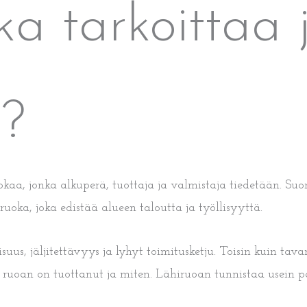
ka tarkoittaa 
n?
okaa, jonka alkuperä, tuottaja ja valmistaja tiedetään. S
uoka, joka edistää alueen taloutta ja työllisyyttä.
isuus, jäljitettävyys ja lyhyt toimitusketju. Toisin kuin t
ka ruoan on tuottanut ja miten. Lähiruoan tunnistaa usein 