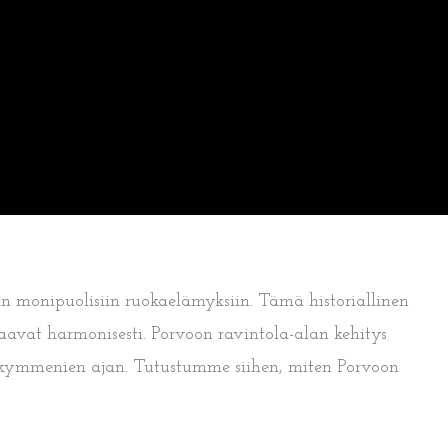
n monipuolisiin ruokaelämyksiin. Tämä historiallinen
taavat harmonisesti. Porvoon ravintola-alan kehitys
osikymmenien ajan. Tutustumme siihen, miten Porvoon