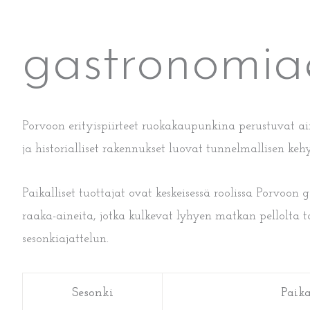
gastronomiae
Porvoon erityispiirteet ruokakaupunkina perustuvat ai
ja historialliset rakennukset luovat tunnelmallisen k
Paikalliset tuottajat ovat keskeisessä roolissa Porvoon
raaka-aineita, jotka kulkevat lyhyen matkan pellolta t
sesonkiajattelun.
Sesonki
Paika