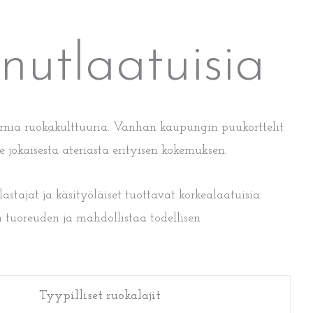
nutlaatuisia
dernia ruokakulttuuria. Vanhan kaupungin puukorttelit
e jokaisesta ateriasta erityisen kokemuksen.
astajat ja käsityöläiset tuottavat korkealaatuisia
n tuoreuden ja mahdollistaa todellisen
Tyypilliset ruokalajit