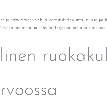
n ja nykyisyyden välillä. Se muistuttaa siitä, kuinka
paik
Porvoon ravintolat ja kahvilat tarjoavat omia tulkintojaan t
linen ruokakul
orvoossa