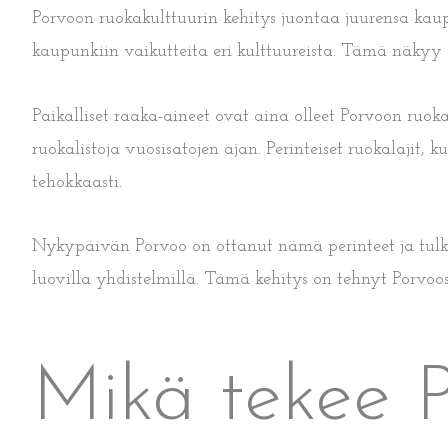
Porvoon ruokakulttuurin kehitys juontaa juurensa kaup
kaupunkiin vaikutteita eri kulttuureista. Tämä näkyy e
Paikalliset raaka-aineet ovat aina olleet Porvoon ruok
ruokalistoja vuosisatojen ajan. Perinteiset ruokalajit, 
tehokkaasti.
Nykypäivän Porvoo on ottanut nämä perinteet ja tulkin
luovilla yhdistelmillä. Tämä kehitys on tehnyt Porvoos
Mikä tekee 