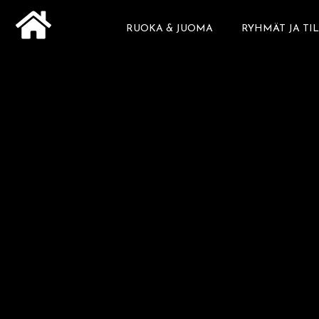
Siirry
RUOKA & JUOMA
RYHMÄT JA TI
sisältöön