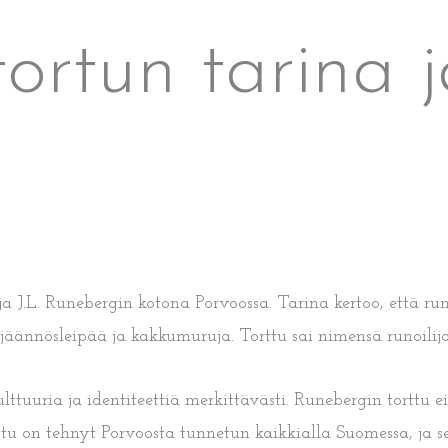
ortun tarina j
ja J.L. Runebergin kotona Porvoossa. Tarina kertoo, että r
äännösleipää ja kakkumuruja. Torttu sai nimensä runoilijan 
uuria ja identiteettiä merkittävästi. Runebergin torttu e
rttu on tehnyt Porvoosta tunnetun kaikkialla Suomessa, ja 