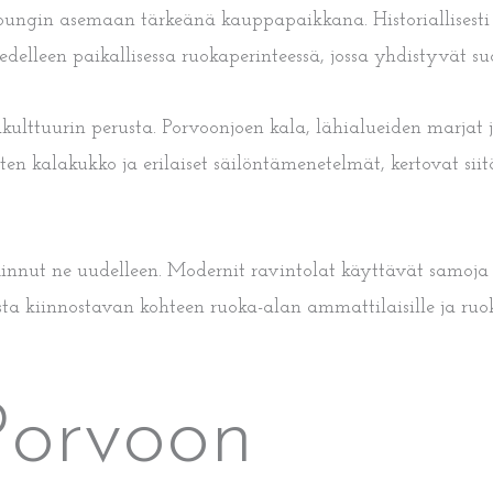
ungin asemaan tärkeänä kauppapaikkana. Historiallisesti Po
delleen paikallisessa ruokaperinteessä, jossa yhdistyvät su
akulttuurin perusta. Porvoonjoen kala, lähialueiden marjat
kuten kalakukko ja erilaiset säilöntämenetelmät, kertovat sii
nut ne uudelleen. Modernit ravintolat käyttävät samoja pai
ta kiinnostavan kohteen ruoka-alan ammattilaisille ja ruok
Porvoon