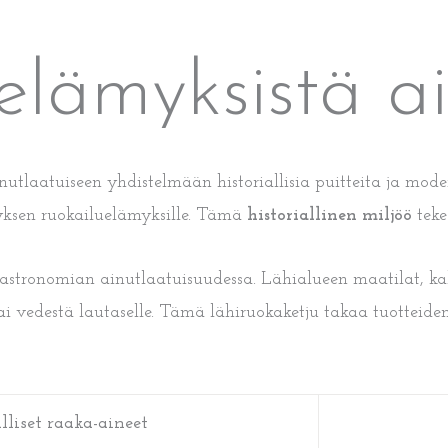
lämyksistä ai
nutlaatuiseen yhdistelmään historiallisia puitteita ja mo
ehyksen ruokailuelämyksille. Tämä
historiallinen miljöö
teke
 gastronomian ainutlaatuisuudessa. Lähialueen maatilat, kal
ai vedestä lautaselle. Tämä lähiruokaketju takaa tuotteide
lliset raaka-aineet