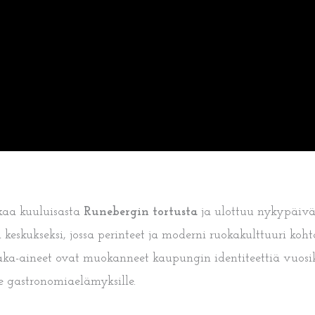
kaa kuuluisasta
Runebergin tortusta
ja ulottuu nykypäivä
keskukseksi, jossa perinteet ja moderni ruokakulttuuri koh
kiraaka-aineet ovat muokanneet kaupungin identiteettiä vu
le gastronomiaelämyksille.