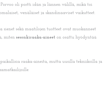
rvoo oli portti idän ja lännen välillä, mikä toi
omalaiset, venäläiset ja skandinaaviset vaikutteet.
 ja sienet sekä maatilojen tuotteet ovat muokanneet
tä, miten
sesonkiraaka-aineet
on osattu hyödyntää
kallisia raaka-aineita, mutta uusilla tekniikoilla ja
amatkailijoille.