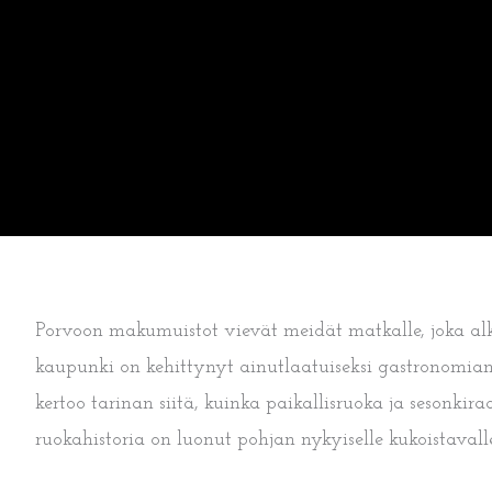
Porvoon makumuistot vievät meidät matkalle, joka al
kaupunki on kehittynyt ainutlaatuiseksi gastronomian 
kertoo tarinan siitä, kuinka paikallisruoka ja seson
ruokahistoria on luonut pohjan nykyiselle kukoistaval