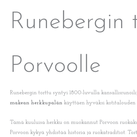
Runebergin t
Porvoolle
Runebergin torttu syntyi 1800-luvulla kansallisrunoili
makean herkkupalän
käyttäen hyväksi kotitalouden j
Tämä kuuluisa herkku on muokannut Porvoon ruokakultt
Porvoon kykyä yhdistää historia ja ruokatraditiot. To