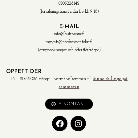
0103228142
(försäljningstjänst mån-fre kl. 9-16)
E-MAIL
info@bistrosinne.fi
myynti@nordicravintolat.fi
(gruppbokningar och offertförfrågor)
ÖPPETTIDER
1.6. – 20.8.2026 stängt – varmt välkommen till
Sinne Pellinge på
sommaren
TA KONTAKT
F
I
a
n
c
s
e
t