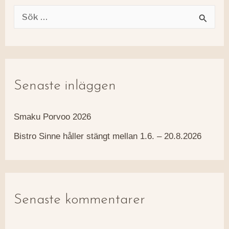
S
ö
k
e
Senaste inläggen
f
t
Smaku Porvoo 2026
e
Bistro Sinne håller stängt mellan 1.6. – 20.8.2026
r
:
Senaste kommentarer