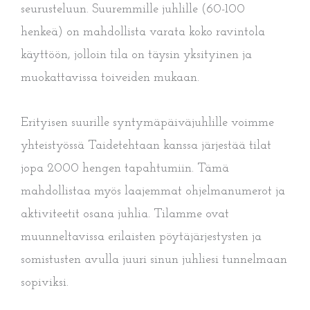
seurusteluun. Suuremmille juhlille (60-100
henkeä) on mahdollista varata koko ravintola
käyttöön, jolloin tila on täysin yksityinen ja
muokattavissa toiveiden mukaan.
Erityisen suurille syntymäpäiväjuhlille voimme
yhteistyössä Taidetehtaan kanssa järjestää tilat
jopa 2000 hengen tapahtumiin. Tämä
mahdollistaa myös laajemmat ohjelmanumerot ja
aktiviteetit osana juhlia. Tilamme ovat
muunneltavissa erilaisten pöytäjärjestysten ja
somistusten avulla juuri sinun juhliesi tunnelmaan
sopiviksi.