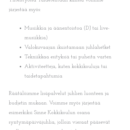
Yhteistyössä Taidetehtaan kanssa voimme
järjestää myös:
Musiikkia ja äänentoistoa (DJ tai live-
musiikkia)
Valokuvaajan ikuistamaan juhlahetket
Tekniikkaa esityksiä tai puheita varten
Aktiviteetteja, kuten kokkikouluja tai
taidetapahtumia
Räätälöimme lisäpalvelut juhlien luonteen ja
budjetin mukaan. Voimme myös järjestää
esimerkiksi Sinne Kokkikoulun osana
syntymäpäiväjuhlia, jolloin vieraat pääsevät