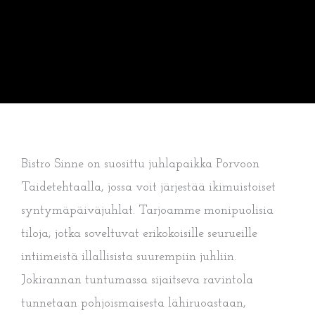
Bistro Sinne on suosittu juhlapaikka Porvoon
Taidetehtaalla, jossa voit järjestää ikimuistoiset
syntymäpäiväjuhlat. Tarjoamme monipuolisia
tiloja, jotka soveltuvat erikokoisille seurueille
intiimeistä illallisista suurempiin juhliin.
Jokirannan tuntumassa sijaitseva ravintola
tunnetaan pohjoismaisesta lähiruoastaan,