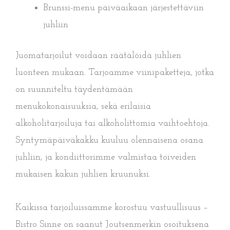
Brunssi-menu päiväaikaan järjestettäviin
juhliin
Juomatarjoilut voidaan räätälöidä juhlien
luonteen mukaan. Tarjoamme viinipaketteja, jotka
on suunniteltu täydentämään
menukokonaisuuksia, sekä erilaisia
alkoholitarjoiluja tai alkoholittomia vaihtoehtoja.
Syntymäpäiväkakku kuuluu olennaisena osana
juhliin, ja kondiittorimme valmistaa toiveiden
mukaisen kakun juhlien kruunuksi.
Kaikissa tarjoiluissamme korostuu vastuullisuus –
Bistro Sinne on saanut Joutsenmerkin osoituksena