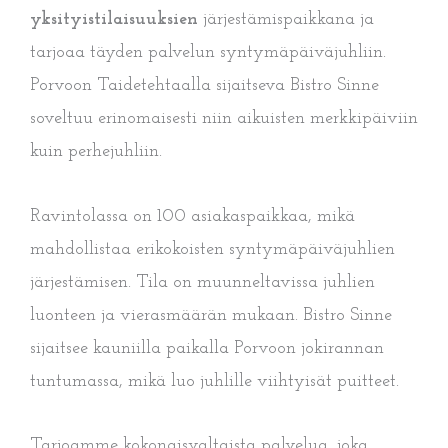
yksityistilaisuuksien
järjestämispaikkana ja
tarjoaa täyden palvelun syntymäpäiväjuhliin.
Porvoon Taidetehtaalla sijaitseva Bistro Sinne
soveltuu erinomaisesti niin aikuisten merkkipäiviin
kuin perhejuhliin.
Ravintolassa on 100 asiakaspaikkaa, mikä
mahdollistaa erikokoisten syntymäpäiväjuhlien
järjestämisen. Tila on muunneltavissa juhlien
luonteen ja vierasmäärän mukaan. Bistro Sinne
sijaitsee kauniilla paikalla Porvoon jokirannan
tuntumassa, mikä luo juhlille viihtyisät puitteet.
Tarjoamme kokonaisvaltaista palvelua, joka