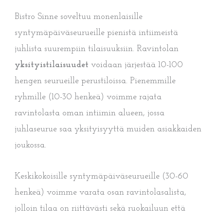
Bistro Sinne soveltuu monenlaisille
syntymäpäiväseurueille pienistä intiimeistä
juhlista suurempiin tilaisuuksiin. Ravintolan
yksityistilaisuudet
voidaan järjestää 10-100
hengen seurueille perustiloissa. Pienemmille
ryhmille (10-30 henkeä) voimme rajata
ravintolasta oman intiimin alueen, jossa
juhlaseurue saa yksityisyyttä muiden asiakkaiden
joukossa.
Keskikokoisille syntymäpäiväseurueille (30-60
henkeä) voimme varata osan ravintolasalista,
jolloin tilaa on riittävästi sekä ruokailuun että