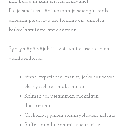
niin budjetin kuin erityisruokavaliot.
Pohjoismaiseen lähiruokaan ja sesongin raaka-
aineisiin perustuva keittiömme on tunnettu
korkealaatuisista annoksistaan.
Syntymäpäiväjuhliin voit valita useista menu-
vaihtoehdoista:
Sinne Experience -menut, jotka tarjoavat
elämyksellisen makumatkan
Kolmen tai useamman ruokalajin
illallismenut
Cocktail-tyylinen sormisyötävien kattaus
Buffet-tarjoilu isommille seurueille