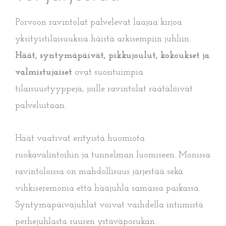
Porvoon ravintolat palvelevat laajaa kirjoa
yksityistilaisuuksia häistä arkisempiin juhliin.
Häät, syntymäpäivät, pikkujoulut, kokoukset ja
valmistujaiset
ovat suosituimpia
tilaisuustyyppejä, joille ravintolat räätälöivät
palveluitaan.
Häät vaativat erityistä huomiota
ruokavalintoihin ja tunnelman luomiseen. Monissa
ravintoloissa on mahdollisuus järjestää sekä
vihkiseremonia että hääjuhla samassa paikassa.
Syntymäpäiväjuhlat voivat vaihdella intiimistä
perhejuhlasta suuren ystäväporukan