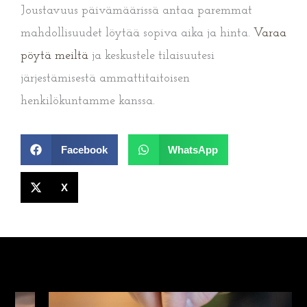
Joustavuus päivämäärissä antaa paremmat
mahdollisuudet löytää sopiva aika ja hinta.
Varaa
pöytä meiltä
ja keskustele tilaisuutesi
järjestämisestä ammattitaitoisen
henkilökuntamme kanssa.
Facebook
WhatsApp
X