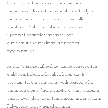
Sijainti vaikuttaa merkittävästi vieraiden
saapumiseen. Keskustan ravintolat ovat helposti
saavutettavissa, mutta pysäköinti voi olla
haastavaa. Kulttuurikeskusten yhteydessä
sijaitsevat ravintolat tarjoavat usein
ainutlaatuisen tunnelman ja riittävästi
pysäköintitilaa.
Ruoka- ja juomavaihtoehdot kannattaa selvittää
etukäteen. Erikoisruokavaliot, kuten kasvis-,
vegaani- tai gluteenittomat vaihtoehdot, tulisi
varmistaa ajoissa. Juomapaketit ja viinivalikoima
vaikuttavat tilaisuuden tunnelmaan merkittävästi.
Palvelutaso näkyy henkilökunnan