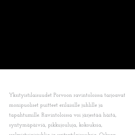
Yksityistilaisuudet Porvoon ravintoloissa tarjoavat
monipuoliset puitteet erilaisille juhlille ja
tapahtumille. Ravintoloissa voi järjestää häitä,
syntymäpäiviä, pikkujouluja, kokouksia,