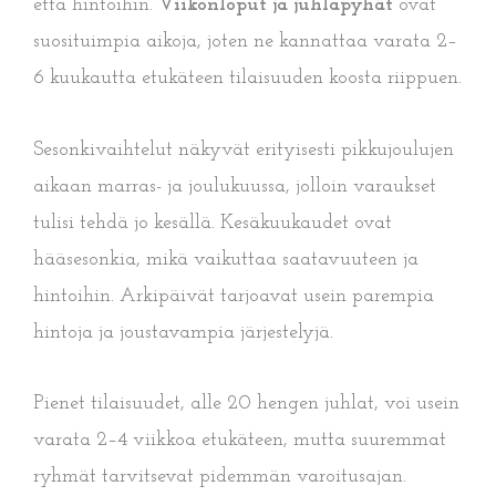
että hintoihin.
Viikonloput ja juhlapyhät
ovat
suosituimpia aikoja, joten ne kannattaa varata 2–
6 kuukautta etukäteen tilaisuuden koosta riippuen.
Sesonkivaihtelut näkyvät erityisesti pikkujoulujen
aikaan marras- ja joulukuussa, jolloin varaukset
tulisi tehdä jo kesällä. Kesäkuukaudet ovat
hääsesonkia, mikä vaikuttaa saatavuuteen ja
hintoihin. Arkipäivät tarjoavat usein parempia
hintoja ja joustavampia järjestelyjä.
Pienet tilaisuudet, alle 20 hengen juhlat, voi usein
varata 2–4 viikkoa etukäteen, mutta suuremmat
ryhmät tarvitsevat pidemmän varoitusajan.