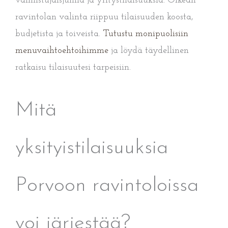
valmistujaisjuhlia ja yritystilaisuuksia. Oikean
ravintolan valinta riippuu tilaisuuden koosta,
budjetista ja toiveista.
Tutustu monipuolisiin
menu­vaihtoehtoihimme
ja löydä täydellinen
ratkaisu tilaisuutesi tarpeisiin.
Mitä
yksityistilaisuuksia
Porvoon ravintoloissa
voi järjestää?